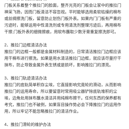
门板关系着整个推拉门的脸面，整齐光亮的门板会让家中的推拉门
神采飞扬，因而门板清洁不容忽视。平时能够选用柔软枯燥的棉布
或丝绸擦洗门板，留意防止划伤门板外表。如果内门门板有严重的
污迹时，能够运用中性清洗剂或专用清洗剂整理污迹后，再用棉布
干擦;门板外表的细微擦痕，用软布蘸取少数牙膏重复擦洗即可。
2、推拉门边框清洁办法
推拉门的边框一般都是金属材料制造的，日常清洁推拉门边框应该
用干棉布进行擦洗。如果是用水清洁推拉门边框，就应该尽量拧干
抹布，防止导致金属外表生锈或是损坏，影响推拉门的漂亮。
3、推拉门轨迹清洁办法
推拉门的底轨简单积存尘埃，它直接影响究竟轮的滑动，从而影响
推拉门的运用寿命，所以要留意时常用吸尘器铲除底轨堆积的尘
埃，边角处用抹布蘸水清洁并用纯棉布擦干。任何东西的保养都有
考究，推拉门也不破例，如果盲目操作势必会下降推拉门的运用作
用，所以牢记不能忽略推拉门的清洁作业。
4、推拉门滑轮的维护办法