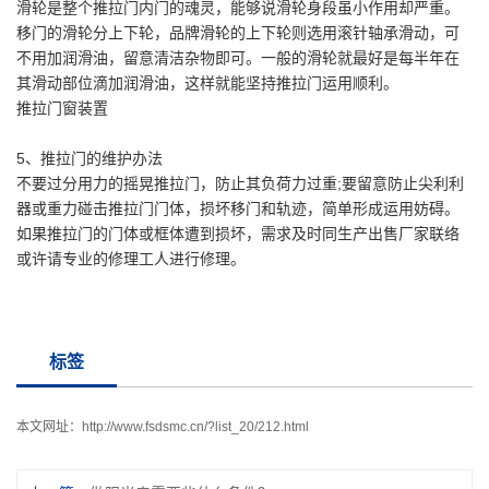
滑轮是整个推拉门内门的魂灵，能够说滑轮身段虽小作用却严重。
移门的滑轮分上下轮，品牌滑轮的上下轮则选用滚针轴承滑动，可
不用加润滑油，留意清洁杂物即可。一般的滑轮就最好是每半年在
其滑动部位滴加润滑油，这样就能坚持推拉门运用顺利。
推拉门窗装置
5、推拉门的维护办法
不要过分用力的摇晃推拉门，防止其负荷力过重;要留意防止尖利利
器或重力碰击推拉门门体，损坏移门和轨迹，简单形成运用妨碍。
如果推拉门的门体或框体遭到损坏，需求及时同生产出售厂家联络
或许请专业的修理工人进行修理。
标签
本文网址：
http://www.fsdsmc.cn/?list_20/212.html