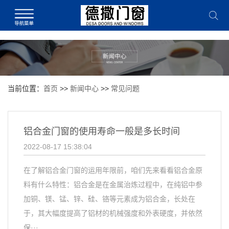
当前位置：
首页
>>
新闻中心
>>
常见问题
铝合金门窗的使用寿命一般是多长时间
2022-08-17 15:38:04
在了解铝合金门窗的运用年限前，咱们先来看看铝合金原
料有什么特性：铝合金是在金属治炼过程中，在纯铝中参
加铜、镁、锰、锌、硅、铬等元素成为铝合金，长处在
于，其大幅度提高了铝材的机械强度和外表硬度，并依然
保···